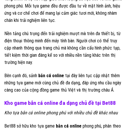
phong phú. Mỗi tựa game đều được đầu tư về mặt hình ảnh, hiệu
ứng và cơ chế chơi để mang lại cảm giác tươi mới, không nhàm
chán khi trải nghiệm liên tục.
Nền tảng chú trọng đến trải nghiệm mượt mà trên đa thiết bị, từ
điện thoại thông minh đến máy tính bàn. Người chơi có thể truy
cập nhanh thông qua trang chủ mà không cần cấu hình phức tạp,
tiết kiệm thời gian đáng kể so với nhiều nền tảng khác trên thị
trường hiện nay.
Bên cạnh đó, sảnh
bắn cá online
tại đây liên tục cập nhật thêm
những tựa game mới cùng chủ đề đa dạng, đáp ứng nhu cầu ngày
càng cao của cộng đồng game thủ Việt và thị trường châu Á.
Kho game bắn cá online đa dạng chủ đề tại Bet88
Kho tựa bắn cá online phong phú với nhiều chủ đề khác nhau
Bet88 sở hữu kho tựa game
bắn cá online
phong phú, phân theo