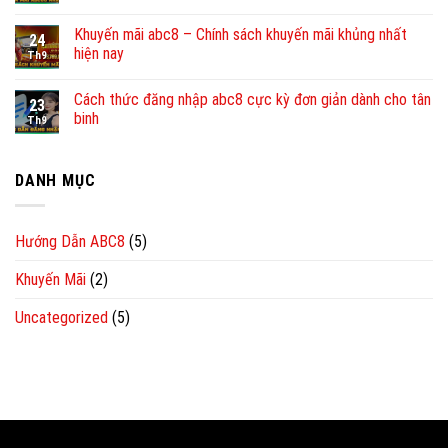
Khuyến mãi abc8 – Chính sách khuyến mãi khủng nhất
24
hiện nay
Th9
Cách thức đăng nhập abc8 cực kỳ đơn giản dành cho tân
23
binh
Th9
DANH MỤC
Hướng Dẫn ABC8
(5)
Khuyến Mãi
(2)
Uncategorized
(5)