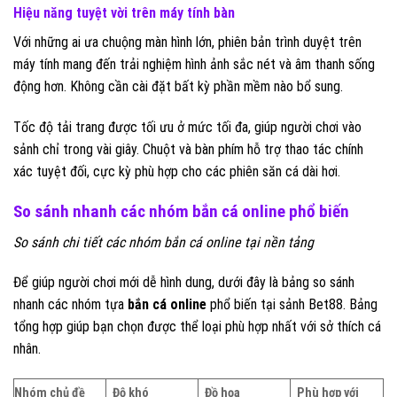
Hiệu năng tuyệt vời trên máy tính bàn
Với những ai ưa chuộng màn hình lớn, phiên bản trình duyệt trên
máy tính mang đến trải nghiệm hình ảnh sắc nét và âm thanh sống
động hơn. Không cần cài đặt bất kỳ phần mềm nào bổ sung.
Tốc độ tải trang được tối ưu ở mức tối đa, giúp người chơi vào
sảnh chỉ trong vài giây. Chuột và bàn phím hỗ trợ thao tác chính
xác tuyệt đối, cực kỳ phù hợp cho các phiên săn cá dài hơi.
So sánh nhanh các nhóm bắn cá online phổ biến
So sánh chi tiết các nhóm bắn cá online tại nền tảng
Để giúp người chơi mới dễ hình dung, dưới đây là bảng so sánh
nhanh các nhóm tựa
bắn cá online
phổ biến tại sảnh Bet88. Bảng
tổng hợp giúp bạn chọn được thể loại phù hợp nhất với sở thích cá
nhân.
Nhóm chủ đề
Độ khó
Đồ họa
Phù hợp với