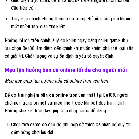
Giao diện trực quan, dễ thao tác kể cả với người chơi mới lần
đầu tiếp cận
Truy cập nhanh chóng thông qua trang chủ nền tảng mà không
mất nhiều thời gian tìm kiếm
Những lợi ích trên chính là lý do khiến ngày càng nhiều game thủ
lựa chọn Bet88 làm điểm đến chính khi muốn khám phá thể loại săn
cá giải trí. Chất lượng và sự ổn định là yếu tố quyết định.
Mẹo tận hưởng bắn cá online tối đa cho người mới
Mẹo hay giúp tận hưởng bắn cá online trọn vẹn hơn
Để có trải nghiệm
bắn cá online
trọn vẹn nhất tại Bet88, người
chơi nên trang bị một vài mẹo nhỏ trước khi bắt đầu hành trình.
Những chia sẻ dưới đây giúp bạn nhập cuộc dễ dàng.
Chọn tựa game có chủ đề phù hợp sở thích cá nhân để duy trì
cảm hứng chơi lâu dài