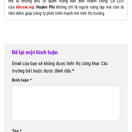
mê là những yếu tố quan trọng dẫn đến thành công. Là CEO
của
Abcom.vip
,
Huyền Phi
không chỉ là người sáng lập mà còn là
tâm điểm giúp công ty phát triển mạnh mẽ trên thị trường.
Để lại một bình luận
Email của bạn sẽ không được hiển thị công khai.
Các
trường bắt buộc được đánh dấu
*
Bình luận
*
Tên
*