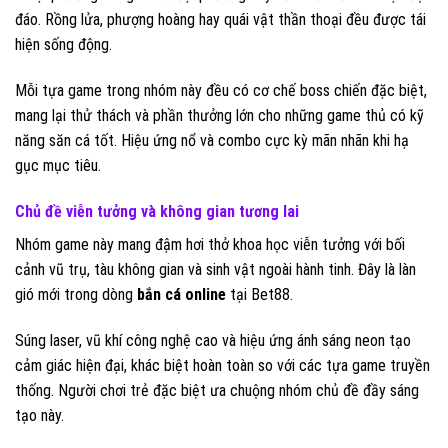
đáo. Rồng lửa, phượng hoàng hay quái vật thần thoại đều được tái
hiện sống động.
Mỗi tựa game trong nhóm này đều có cơ chế boss chiến đặc biệt,
mang lại thử thách và phần thưởng lớn cho những game thủ có kỹ
năng săn cá tốt. Hiệu ứng nổ và combo cực kỳ mãn nhãn khi hạ
gục mục tiêu.
Chủ đề viễn tưởng và không gian tương lai
Nhóm game này mang đậm hơi thở khoa học viễn tưởng với bối
cảnh vũ trụ, tàu không gian và sinh vật ngoài hành tinh. Đây là làn
gió mới trong dòng
bắn cá online
tại Bet88.
Súng laser, vũ khí công nghệ cao và hiệu ứng ánh sáng neon tạo
cảm giác hiện đại, khác biệt hoàn toàn so với các tựa game truyền
thống. Người chơi trẻ đặc biệt ưa chuộng nhóm chủ đề đầy sáng
tạo này.