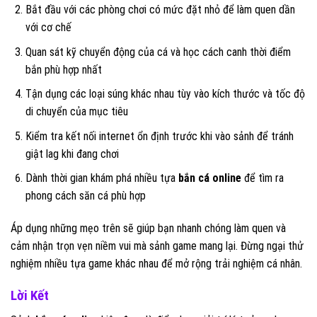
Bắt đầu với các phòng chơi có mức đặt nhỏ để làm quen dần
với cơ chế
Quan sát kỹ chuyển động của cá và học cách canh thời điểm
bắn phù hợp nhất
Tận dụng các loại súng khác nhau tùy vào kích thước và tốc độ
di chuyển của mục tiêu
Kiểm tra kết nối internet ổn định trước khi vào sảnh để tránh
giật lag khi đang chơi
Dành thời gian khám phá nhiều tựa
bắn cá online
để tìm ra
phong cách săn cá phù hợp
Áp dụng những mẹo trên sẽ giúp bạn nhanh chóng làm quen và
cảm nhận trọn vẹn niềm vui mà sảnh game mang lại. Đừng ngại thử
nghiệm nhiều tựa game khác nhau để mở rộng trải nghiệm cá nhân.
Lời Kết