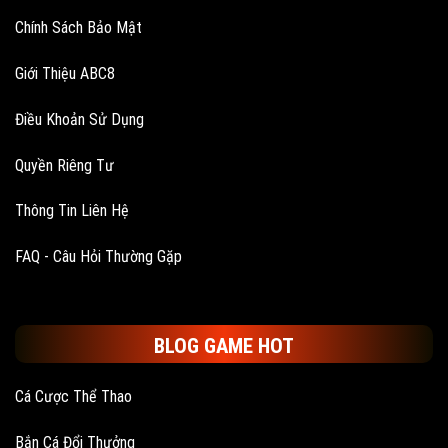
Chính Sách Bảo Mật
Giới Thiệu ABC8
Điều Khoản Sử Dụng
Quyền Riêng Tư
Thông Tin Liên Hệ
FAQ - Câu Hỏi Thường Gặp
BLOG GAME HOT
Cá Cược Thể Thao
Bắn Cá Đổi Thưởng