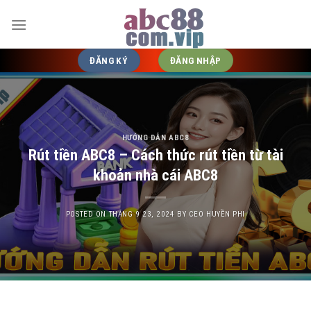
Skip
to
content
ĐĂNG KÝ
ĐĂNG NHẬP
HƯỚNG DẪN ABC8
Rút tiền ABC8 – Cách thức rút tiền từ tài
khoản nhà cái ABC8
POSTED ON
THÁNG 9 23, 2024
BY
CEO HUYỀN PHI