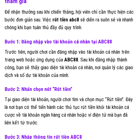
tham gia
Để nhận thưởng sau khi chiến thắng, hội viên chỉ cần thực hiện các
bước đơn giản sau. Việc
rút tiền abc8
sẽ diễn ra suôn sẻ và nhanh
chóng khi bạn tuân thủ đầy đủ quy trình.
Bước 1: Đăng nhập vào tài khoản cá nhân tại ABC88
Trước tiên, người chơi cần đăng nhập vào tài khoản cá nhân trên
trang web hoặc ứng dụng của
ABC88
. Sau khi đăng nhập thành
công, bạn sẽ thấy giao diện tài khoản cá nhân, nơi quản lý các giao
dịch và số dư tài khoản của mình.
Bước 2: Nhấn chọn nút “Rút tiền”
Tại giao diện tài khoản, người chơi tìm và chọn mục “Rút tiền”. Đây
là nơi bạn có thể tiến hành các thủ tục rút tiền khỏi tài khoản cá
cược về tài khoản ngân hàng cá nhân hoặc ví điện tử mà bạn đã
liên kết từ trước.
Bước 3: Nhập thông tin rút tiền ABC8