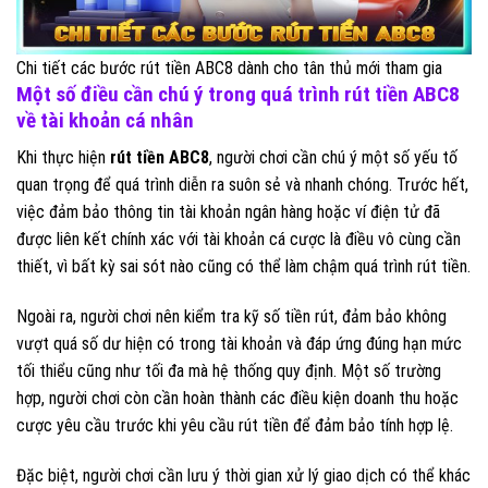
Chi tiết các bước rút tiền ABC8 dành cho tân thủ mới tham gia
Một số điều cần chú ý trong quá trình rút tiền ABC8
về tài khoản cá nhân
Khi thực hiện
rút tiền ABC8
, người chơi cần chú ý một số yếu tố
quan trọng để quá trình diễn ra suôn sẻ và nhanh chóng. Trước hết,
việc đảm bảo thông tin tài khoản ngân hàng hoặc ví điện tử đã
được liên kết chính xác với tài khoản cá cược là điều vô cùng cần
thiết, vì bất kỳ sai sót nào cũng có thể làm chậm quá trình rút tiền.
Ngoài ra, người chơi nên kiểm tra kỹ số tiền rút, đảm bảo không
vượt quá số dư hiện có trong tài khoản và đáp ứng đúng hạn mức
tối thiểu cũng như tối đa mà hệ thống quy định. Một số trường
hợp, người chơi còn cần hoàn thành các điều kiện doanh thu hoặc
cược yêu cầu trước khi yêu cầu rút tiền để đảm bảo tính hợp lệ.
Đặc biệt, người chơi cần lưu ý thời gian xử lý giao dịch có thể khác