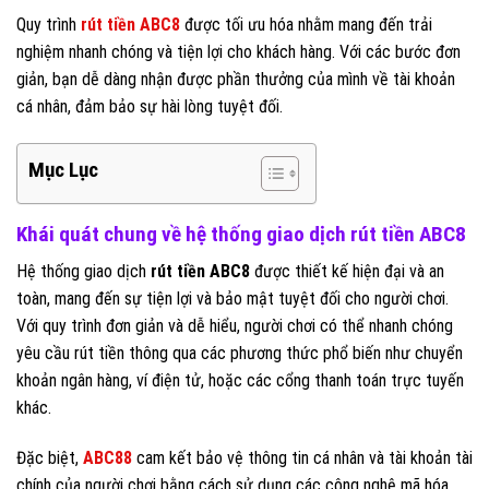
Quy trình
rút tiền ABC8
được tối ưu hóa nhằm mang đến trải
nghiệm nhanh chóng và tiện lợi cho khách hàng. Với các bước đơn
giản, bạn dễ dàng nhận được phần thưởng của mình về tài khoản
cá nhân, đảm bảo sự hài lòng tuyệt đối.
Mục Lục
Khái quát chung về hệ thống giao dịch rút tiền ABC8
Hệ thống giao dịch
rút tiền ABC8
được thiết kế hiện đại và an
toàn, mang đến sự tiện lợi và bảo mật tuyệt đối cho người chơi.
Với quy trình đơn giản và dễ hiểu, người chơi có thể nhanh chóng
yêu cầu rút tiền thông qua các phương thức phổ biến như chuyển
khoản ngân hàng, ví điện tử, hoặc các cổng thanh toán trực tuyến
khác.
Đặc biệt,
ABC88
cam kết bảo vệ thông tin cá nhân và tài khoản tài
chính của người chơi bằng cách sử dụng các công nghệ mã hóa