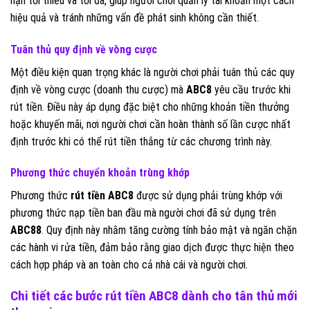
hạn tối thiểu và tối đa, giúp người chơi quản lý tài khoản một cách
hiệu quả và tránh những vấn đề phát sinh không cần thiết.
Tuân thủ quy định về vòng cược
Một điều kiện quan trọng khác là người chơi phải tuân thủ các quy
định về vòng cược (doanh thu cược) mà
ABC8
yêu cầu trước khi
rút tiền. Điều này áp dụng đặc biệt cho những khoản tiền thưởng
hoặc khuyến mãi, nơi người chơi cần hoàn thành số lần cược nhất
định trước khi có thể rút tiền thắng từ các chương trình này.
Phương thức chuyển khoản trùng khớp
Phương thức
rút tiền ABC8
được sử dụng phải trùng khớp với
phương thức nạp tiền ban đầu mà người chơi đã sử dụng trên
ABC88
. Quy định này nhằm tăng cường tính bảo mật và ngăn chặn
các hành vi rửa tiền, đảm bảo rằng giao dịch được thực hiện theo
cách hợp pháp và an toàn cho cả nhà cái và người chơi.
Chi tiết các bước rút tiền ABC8 dành cho tân thủ mới