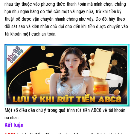
nhau tùy thuộc vào phương thức thanh toán mà mình chọn, chẳng
hạn như ngân hàng có thể cần một vài ngày nữa, trừ khi tiền kỹ
thuật số được vận chuyển nhanh chóng như vậy. Do đó, hãy theo
dõi sát sao và kiên nhẫn chờ đợi cho đến khi tiền được chuyển vào
tài khoản một cách an toàn.
Một số điều cần chú ý trong quá trình rút tiền ABC8 về tài khoản
cá nhân
Kết luận