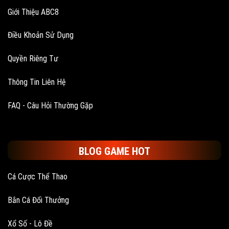
Giới Thiệu ABC8
Điều Khoản Sử Dụng
Quyền Riêng Tư
Thông Tin Liên Hệ
FAQ - Câu Hỏi Thường Gặp
BLOG GAME HOT
Cá Cược Thể Thao
Bắn Cá Đổi Thưởng
Xổ Số - Lô Đề