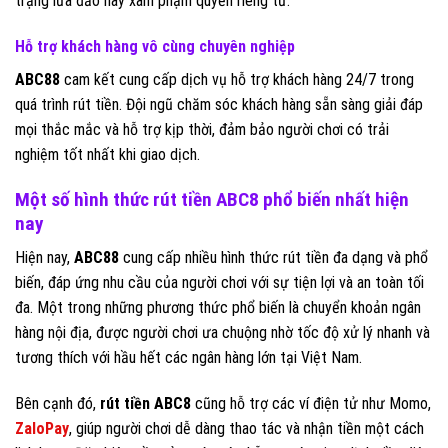
trạng lừa đảo hay xâm phạm quyền riêng tư.
Hỗ trợ khách hàng vô cùng chuyên nghiệp
ABC88
cam kết cung cấp dịch vụ hỗ trợ khách hàng 24/7 trong
quá trình rút tiền. Đội ngũ chăm sóc khách hàng sẵn sàng giải đáp
mọi thắc mắc và hỗ trợ kịp thời, đảm bảo người chơi có trải
nghiệm tốt nhất khi giao dịch.
Một số hình thức rút tiền ABC8 phổ biến nhất hiện
nay
Hiện nay,
ABC88
cung cấp nhiều hình thức rút tiền đa dạng và phổ
biến, đáp ứng nhu cầu của người chơi với sự tiện lợi và an toàn tối
đa. Một trong những phương thức phổ biến là chuyển khoản ngân
hàng nội địa, được người chơi ưa chuộng nhờ tốc độ xử lý nhanh và
tương thích với hầu hết các ngân hàng lớn tại Việt Nam.
Bên cạnh đó,
rút tiền ABC8
cũng hỗ trợ các ví điện tử như Momo,
ZaloPay
, giúp người chơi dễ dàng thao tác và nhận tiền một cách