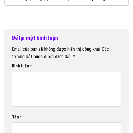
Để lại một bình luận
Email của bạn sẽ không được hiển thị công khai.
Các
trường bắt buộc được đánh dấu
*
Bình luận
*
Tên
*